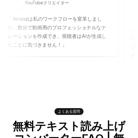
YouTubeクリエイター
Airvozは私のワークフローを変革しまし
た。数分で動画用のプロフェッショナルなナ
ッ
レーションを作成でき、視聴者はAIが生成し
り
たことに気づきません！
プ
す
よくある質問
無料テキスト読み上げ