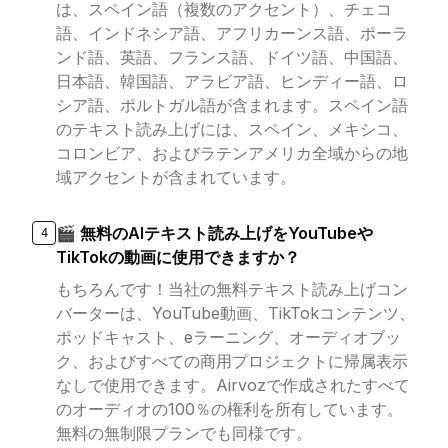
は、スペイン語（複数のアクセント）、チェコ
語、インドネシア語、アフリカーンス語、ポーラ
ンド語、英語、フランス語、ドイツ語、中国語、
日本語、韓国語、アラビア語、ヒンディー語、ロ
シア語、ポルトガル語が含まれます。スペイン語
のテキスト読み上げには、スペイン、メキシコ、
コロンビア、およびラテンアメリカ全域からの地
域アクセントが含まれています。
🎬 無料のAIテキスト読み上げをYouTubeや
4
TikTokの動画に使用できますか？
もちろんです！当社の無料テキスト読み上げコン
バーターは、YouTube動画、TikTokコンテンツ、
ポッドキャスト、eラーニング、オーディオブッ
ク、およびすべての商用プロジェクトに帰属表示
なしで使用できます。Airvozで作成されたすべて
のオーディオの100％の権利を所有しています。
無料の無制限プランでも同様です。